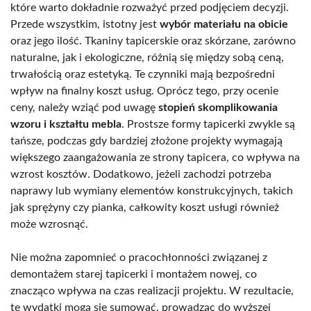
które warto dokładnie rozważyć przed podjęciem decyzji.
Przede wszystkim, istotny jest
wybór materiału na obicie
oraz jego ilość. Tkaniny tapicerskie oraz skórzane, zarówno
naturalne, jak i ekologiczne, różnią się między sobą ceną,
trwałością oraz estetyką. Te czynniki mają bezpośredni
wpływ na finalny koszt usług. Oprócz tego, przy ocenie
ceny, należy wziąć pod uwagę
stopień skomplikowania
wzoru i kształtu mebla
. Prostsze formy tapicerki zwykle są
tańsze, podczas gdy bardziej złożone projekty wymagają
większego zaangażowania ze strony tapicera, co wpływa na
wzrost kosztów. Dodatkowo, jeżeli zachodzi potrzeba
naprawy lub wymiany elementów konstrukcyjnych, takich
jak sprężyny czy pianka, całkowity koszt usługi również
może wzrosnąć.
Nie można zapomnieć o pracochłonności związanej z
demontażem starej tapicerki i montażem nowej, co
znacząco wpływa na czas realizacji projektu. W rezultacie,
te wydatki mogą się sumować, prowadząc do wyższej