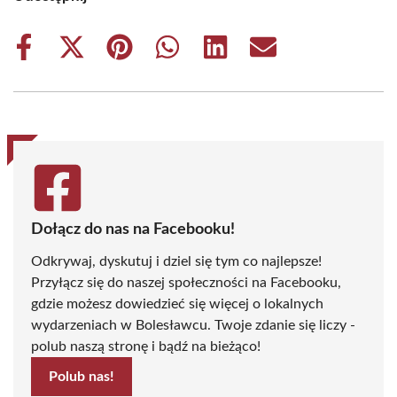
Share
Share
Share
Share
Share
Share
on
on
on
on
on
on
Facebook
X
Pinterest
WhatsApp
LinkedIn
Email
(Twitter)
Dołącz do nas na Facebooku!
Odkrywaj, dyskutuj i dziel się tym co najlepsze!
Przyłącz się do naszej społeczności na Facebooku,
gdzie możesz dowiedzieć się więcej o lokalnych
wydarzeniach w Bolesławcu. Twoje zdanie się liczy -
polub naszą stronę i bądź na bieżąco!
Polub nas!