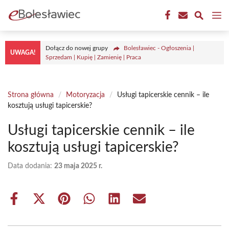
Przejdź
M
do
treści
Dołącz do nowej grupy
Bolesławiec - Ogłoszenia |
UWAGA!
Sprzedam | Kupię | Zamienię | Praca
Strona główna
/
Motoryzacja
/
Usługi tapicerskie cennik – ile
kosztują usługi tapicerskie?
Usługi tapicerskie cennik – ile
kosztują usługi tapicerskie?
Data dodania:
23 maja 2025 r.
Share
Share
Share
Share
Share
Share
on
on
on
on
on
on
Facebook
X
Pinterest
WhatsApp
LinkedIn
Email
(Twitter)