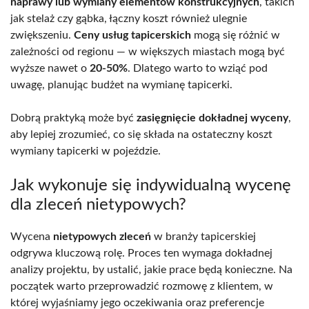
naprawy lub wymiany elementów konstrukcyjnych
, takich
jak stelaż czy gąbka, łączny koszt również ulegnie
zwiększeniu.
Ceny usług tapicerskich
mogą się różnić w
zależności od regionu — w większych miastach mogą być
wyższe nawet o
20-50%
. Dlatego warto to wziąć pod
uwagę, planując budżet na wymianę tapicerki.
Dobrą praktyką może być
zasięgnięcie dokładnej wyceny
,
aby lepiej zrozumieć, co się składa na ostateczny koszt
wymiany tapicerki w pojeździe.
Jak wykonuje się indywidualną wycenę
dla zleceń nietypowych?
Wycena
nietypowych zleceń
w branży tapicerskiej
odgrywa kluczową rolę. Proces ten wymaga dokładnej
analizy projektu, by ustalić, jakie prace będą konieczne. Na
początek warto przeprowadzić rozmowę z klientem, w
której wyjaśniamy jego oczekiwania oraz preferencje