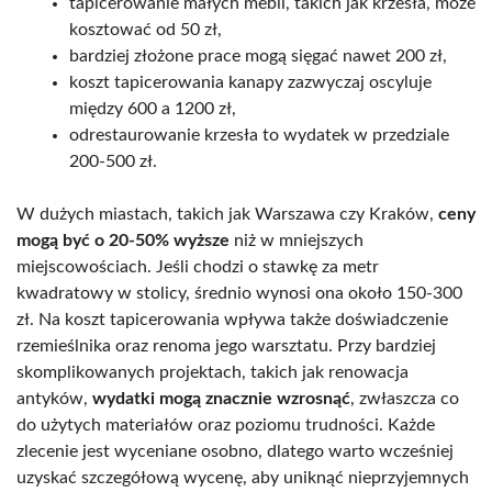
tapicerowanie małych mebli, takich jak krzesła, może
kosztować od 50 zł,
bardziej złożone prace mogą sięgać nawet 200 zł,
koszt tapicerowania kanapy zazwyczaj oscyluje
między 600 a 1200 zł,
odrestaurowanie krzesła to wydatek w przedziale
200-500 zł.
W dużych miastach, takich jak Warszawa czy Kraków,
ceny
mogą być o 20-50% wyższe
niż w mniejszych
miejscowościach. Jeśli chodzi o stawkę za metr
kwadratowy w stolicy, średnio wynosi ona około 150-300
zł. Na koszt tapicerowania wpływa także doświadczenie
rzemieślnika oraz renoma jego warsztatu. Przy bardziej
skomplikowanych projektach, takich jak renowacja
antyków,
wydatki mogą znacznie wzrosnąć
, zwłaszcza co
do użytych materiałów oraz poziomu trudności. Każde
zlecenie jest wyceniane osobno, dlatego warto wcześniej
uzyskać szczegółową wycenę, aby uniknąć nieprzyjemnych