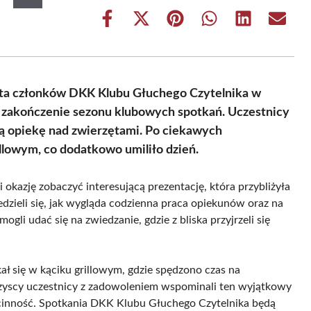
Share
Share
Share
Share
Share
Share
on
on
on
on
on
on
Facebook
X
Pinterest
WhatsApp
LinkedIn
Email
(Twitter)
yta członków DKK Klubu Głuchego Czytelnika w
 zakończenie sezonu klubowych spotkań. Uczestnicy
ną opiekę nad zwierzętami. Po ciekawych
llowym, co dodatkowo umiliło dzień.
okazję zobaczyć interesującą prezentację, która przybliżyła
edzieli się, jak wygląda codzienna praca opiekunów oraz na
ogli udać się na zwiedzanie, gdzie z bliska przyjrzeli się
ł się w kąciku grillowym, gdzie spędzono czas na
zyscy uczestnicy z zadowoleniem wspominali ten wyjątkowy
ścinność. Spotkania DKK Klubu Głuchego Czytelnika będą