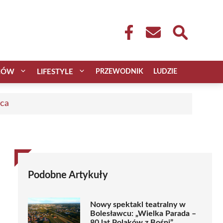
CÓW
LIFESTYLE
PRZEWODNIK
LUDZIE
aca
Podobne Artykuły
Nowy spektakl teatralny w
Bolesławcu: „Wielka Parada –
80 lat Polaków z Bośni”