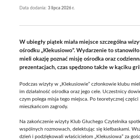
Data dodania:
3 lipca 2026 r.
W ubiegły piątek miała miejsce szczególna wiz
ośrodku „Klekusiowo”. Wydarzenie to stanowiło
mieli okazję poznać misję ośrodka oraz codzien
prezentacjach, czas spędzono także w kąciku gri
Podczas wizyty w „Klekusiowie” członkowie klubu mieli 
im działalność ośrodka oraz jego cele. Uczestnicy dowi
czym polega misja tego miejsca. Po teoretycznej części m
mieszkańcom zagrody.
Na zakończenie wizyty Klub Głuchego Czytelnika spotka
wspólnych rozmowach, delektując się kiełbaskami. Ws
dzień i podziękowali właścicielom „Klekusiowa” za go