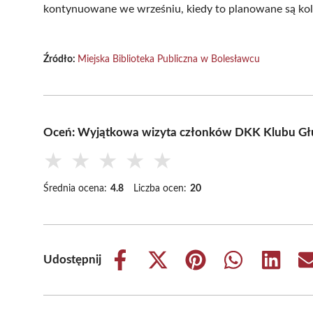
kontynuowane we wrześniu, kiedy to planowane są kol
Źródło:
Miejska Biblioteka Publiczna w Bolesławcu
Oceń: Wyjątkowa wizyta członków DKK Klubu Głu
★
★
★
★
★
Średnia ocena:
4.8
Liczba ocen:
20
Udostępnij
Share
Share
Share
Share
Share
on
on
on
on
on
Facebook
X
Pinterest
WhatsApp
LinkedIn
(Twitter)