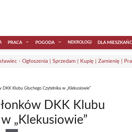
A
PRACA
POGODA
NEKROLOGI
DLA MIESZKAŃ
sławiec - Ogłoszenia | Sprzedam | Kupię | Zamienię | Pr
 DKK Klubu Głuchego Czytelnika w „Klekusiowie”
złonków DKK Klubu
 w „Klekusiowie”