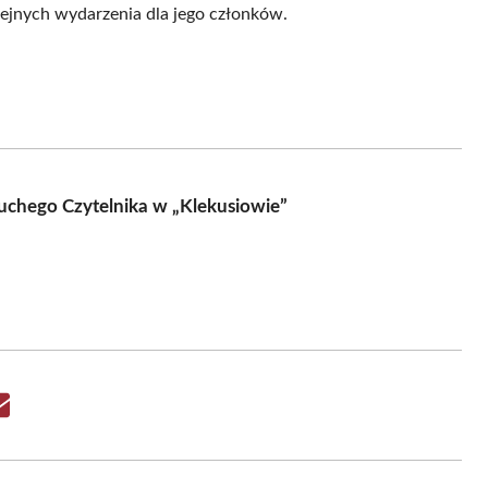
ejnych wydarzenia dla jego członków.
chego Czytelnika w „Klekusiowie”
Share
on
Email