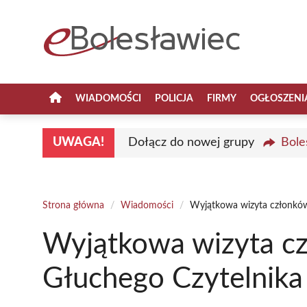
Przejdź
do
treści
WIADOMOŚCI
POLICJA
FIRMY
OGŁOSZENI
UWAGA!
Dołącz do nowej grupy
Bole
Strona główna
/
Wiadomości
/
Wyjątkowa wizyta członków
Wyjątkowa wizyta c
Głuchego Czytelnika