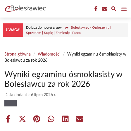
Przejdź
M
do
treści
Dołącz do nowej grupy
Bolesławiec - Ogłoszenia |
UWAGA!
Sprzedam | Kupię | Zamienię | Praca
Strona główna
/
Wiadomości
/
Wyniki egzaminu ósmoklasisty w
Bolesławcu za rok 2026
Wyniki egzaminu ósmoklasisty w
Bolesławcu za rok 2026
Data dodania:
6 lipca 2026 r.
Share
Share
Share
Share
Share
Share
on
on
on
on
on
on
Facebook
X
Pinterest
WhatsApp
LinkedIn
Email