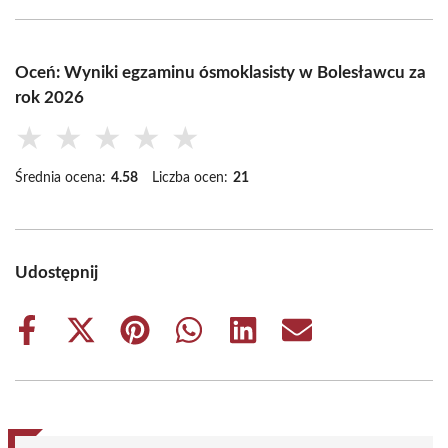
Oceń: Wyniki egzaminu ósmoklasisty w Bolesławcu za
rok 2026
★
★
★
★
★
Średnia ocena:
4.58
Liczba ocen:
21
Udostępnij
Share
Share
Share
Share
Share
Share
on
on
on
on
on
on
Facebook
X
Pinterest
WhatsApp
LinkedIn
Email
(Twitter)