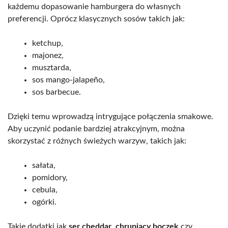
każdemu dopasowanie hamburgera do własnych
preferencji. Oprócz klasycznych sosów takich jak:
ketchup,
majonez,
musztarda,
sos mango-jalapeño,
sos barbecue.
Dzięki temu wprowadzą intrygujące połączenia smakowe.
Aby uczynić podanie bardziej atrakcyjnym, można
skorzystać z różnych świeżych warzyw, takich jak:
sałata,
pomidory,
cebula,
ogórki.
Takie dodatki jak
ser cheddar
,
chrupiący boczek
czy