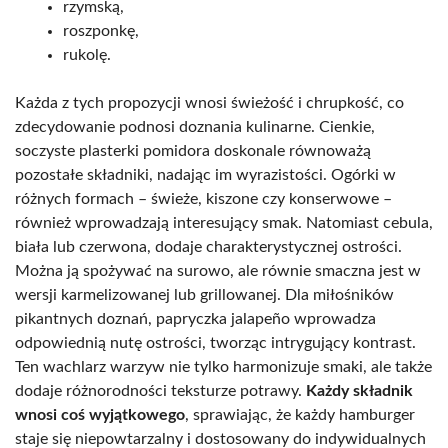
rzymską,
roszponkę,
rukolę.
Każda z tych propozycji wnosi świeżość i chrupkość, co
zdecydowanie podnosi doznania kulinarne. Cienkie,
soczyste plasterki pomidora doskonale równoważą
pozostałe składniki, nadając im wyrazistości. Ogórki w
różnych formach – świeże, kiszone czy konserwowe –
również wprowadzają interesujący smak. Natomiast cebula,
biała lub czerwona, dodaje charakterystycznej ostrości.
Można ją spożywać na surowo, ale równie smaczna jest w
wersji karmelizowanej lub grillowanej. Dla miłośników
pikantnych doznań, papryczka jalapeño wprowadza
odpowiednią nutę ostrości, tworząc intrygujący kontrast.
Ten wachlarz warzyw nie tylko harmonizuje smaki, ale także
dodaje różnorodności teksturze potrawy.
Każdy składnik
wnosi coś wyjątkowego
, sprawiając, że każdy hamburger
staje się niepowtarzalny i dostosowany do indywidualnych