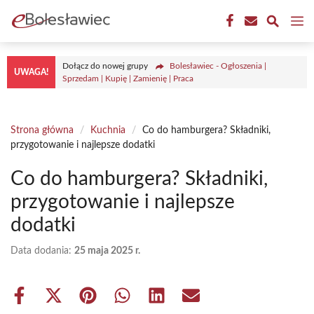
Przejdź
M
do
treści
Dołącz do nowej grupy
Bolesławiec - Ogłoszenia |
UWAGA!
Sprzedam | Kupię | Zamienię | Praca
Strona główna
/
Kuchnia
/
Co do hamburgera? Składniki,
przygotowanie i najlepsze dodatki
Co do hamburgera? Składniki,
przygotowanie i najlepsze
dodatki
Data dodania:
25 maja 2025 r.
Share
Share
Share
Share
Share
Share
on
on
on
on
on
on