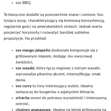
sos BBQ.
Te klasyczne dodatki są powszechnie znane i cenione. Sos
tysiąca wysp, charakteryzujący się kremową konsystencją,
regularnie gości na amerykańskich stołach. Jednak warto
poszerzyć horyzonty i rozważyć bardziej subtelne
propozycje. Na przykład:
sos mango-jalapeño
doskonale komponuje się z
grillowanym mięsem, dodając mu owocowej
świeżości,
sos wasabi
, który łączy majonez z ostrym wasabi,
wprowadza pikantny akcent, intensyfikując smak
dania,
sos curry
to inny interesujący wybór, idealny
zwłaszcza do burgerów o azjatyckim klimacie,
sriracha
wnosi do potrawy wyrazistość i intensywną
ostrość,
chutney ananasowe
, idealne na letnie grillowania na