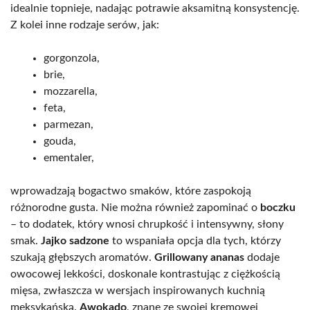
idealnie topnieje, nadając potrawie aksamitną konsystencję.
Z kolei inne rodzaje serów, jak:
gorgonzola,
brie,
mozzarella,
feta,
parmezan,
gouda,
ementaler,
wprowadzają bogactwo smaków, które zaspokoją
różnorodne gusta. Nie można również zapominać o
boczku
– to dodatek, który wnosi chrupkość i intensywny, słony
smak.
Jajko sadzone
to wspaniała opcja dla tych, którzy
szukają głębszych aromatów.
Grillowany ananas
dodaje
owocowej lekkości, doskonale kontrastując z ciężkością
mięsa, zwłaszcza w wersjach inspirowanych kuchnią
meksykańską.
Awokado
, znane ze swojej kremowej