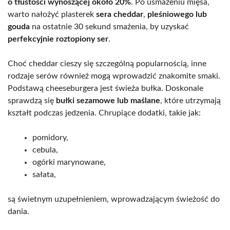
o tłustości wynoszącej około 20%
. Po usmażeniu mięsa,
warto nałożyć plasterek
sera cheddar
,
pleśniowego lub
gouda
na ostatnie 30 sekund smażenia, by uzyskać
perfekcyjnie roztopiony ser
.
Choć cheddar cieszy się szczególną popularnością, inne
rodzaje serów również mogą wprowadzić znakomite smaki.
Podstawą cheeseburgera jest świeża bułka. Doskonale
sprawdzą się
bułki sezamowe lub maślane
, które utrzymają
kształt podczas jedzenia. Chrupiące dodatki, takie jak:
pomidory,
cebula,
ogórki marynowane,
sałata,
są świetnym uzupełnieniem, wprowadzającym świeżość do
dania.