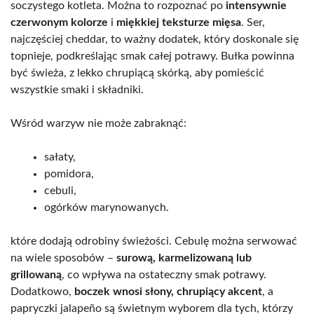
soczystego kotleta. Można to rozpoznać po
intensywnie
czerwonym kolorze
i
miękkiej teksturze mięsa
. Ser,
najczęściej cheddar, to ważny dodatek, który doskonale się
topnieje, podkreślając smak całej potrawy. Bułka powinna
być świeża, z lekko chrupiącą skórką, aby pomieścić
wszystkie smaki i składniki.
Wśród warzyw nie może zabraknąć:
sałaty,
pomidora,
cebuli,
ogórków marynowanych.
które dodają odrobiny świeżości. Cebulę można serwować
na wiele sposobów –
surową, karmelizowaną lub
grillowaną
, co wpływa na ostateczny smak potrawy.
Dodatkowo,
boczek wnosi słony, chrupiący akcent
, a
papryczki jalapeño są świetnym wyborem dla tych, którzy