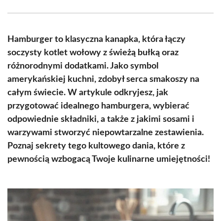
Facebook
X
Pinterest
WhatsApp
LinkedIn
Email
(Twitter)
Hamburger to klasyczna kanapka, która łączy
soczysty kotlet wołowy z świeżą bułką oraz
różnorodnymi dodatkami. Jako symbol
amerykańskiej kuchni, zdobył serca smakoszy na
całym świecie. W artykule odkryjesz, jak
przygotować idealnego hamburgera, wybierać
odpowiednie składniki, a także z jakimi sosami i
warzywami stworzyć niepowtarzalne zestawienia.
Poznaj sekrety tego kultowego dania, które z
pewnością wzbogacą Twoje kulinarne umiejętności!