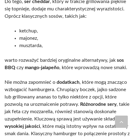
Do tego,
ser cheddar
, który w trakcie grillowania pięknie
się topnieje, dodaje mu charakterystycznej wyrazistości.
Oprócz klasycznych sosów, takich jak:
ketchup,
majonez,
musztarda,
warto rozważyć bardziej oryginalne alternatywy, jak
sos
BBQ
czy
mango-jalapeño
, które wprowadzą nowe smaki.
Nie można zapomnieć o
dodatkach
, które mogą znacząco
wzbogacić hamburgera. Chrupiący boczek, jajko sadzone
lub grillowany ananas to tylko niektóre z opcji, które
pozwolą na urozmaicenie potrawy.
Różnorodne sery
, takie
jak feta czy mozzarella, również stanowią doskonałe
uzupełnienie. Kluczową sprawą jest używanie składników
wysokiej jakości
, które mają istotny wpływ na ostateczny
smak dania. Klasyczny hamburger to połączenie prostoty z