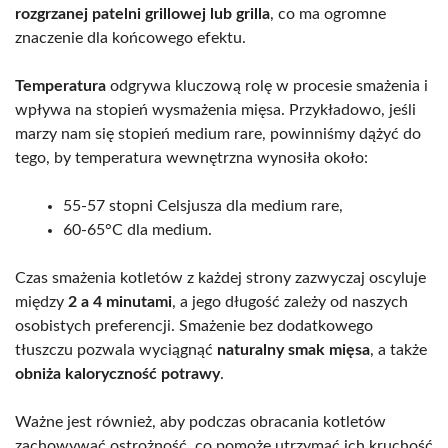
rozgrzanej patelni grillowej lub grilla
, co ma ogromne
znaczenie dla końcowego efektu.
Temperatura
odgrywa kluczową rolę w procesie smażenia i
wpływa na stopień wysmażenia mięsa. Przykładowo, jeśli
marzy nam się stopień medium rare, powinniśmy dążyć do
tego, by temperatura wewnętrzna wynosiła około:
55-57 stopni Celsjusza dla medium rare,
60-65°C dla medium.
Czas smażenia kotletów z każdej strony zazwyczaj oscyluje
między
2 a 4 minutami
, a jego długość zależy od naszych
osobistych preferencji. Smażenie bez dodatkowego
tłuszczu pozwala wyciągnąć
naturalny smak mięsa
, a także
obniża kaloryczność potrawy
.
Ważne jest również, aby podczas obracania kotletów
zachowywać ostrożność, co pomoże utrzymać ich kruchość