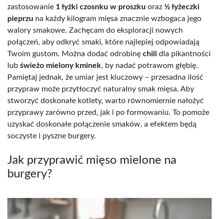
zastosowanie
1 łyżki czosnku w proszku
oraz
½ łyżeczki
pieprzu
na każdy kilogram mięsa znacznie wzbogaca jego
walory smakowe. Zachęcam do eksploracji nowych
połączeń, aby odkryć smaki, które najlepiej odpowiadają
Twoim gustom. Można dodać odrobinę
chili
dla pikantności
lub
świeżo mielony kminek
, by nadać potrawom głębię.
Pamiętaj jednak, że umiar jest kluczowy – przesadna ilość
przypraw może przytłoczyć naturalny smak mięsa. Aby
stworzyć doskonałe kotlety, warto równomiernie nałożyć
przyprawy zarówno przed, jak i po formowaniu. To pomoże
uzyskać doskonałe połączenie smaków, a efektem będą
soczyste i pyszne burgery.
Jak przyprawić mięso mielone na
burgery?