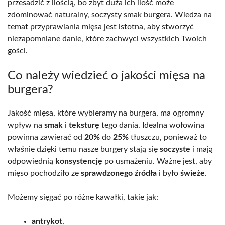
przesadzić z ilością, bo zbyt duża ich ilość może
zdominować naturalny, soczysty smak burgera. Wiedza na
temat przyprawiania mięsa jest istotna, aby stworzyć
niezapomniane danie, które zachwyci wszystkich Twoich
gości.
Co należy wiedzieć o jakości mięsa na
burgera?
Jakość mięsa, które wybieramy na burgera, ma ogromny
wpływ na
smak
i
teksturę
tego dania. Idealna wołowina
powinna zawierać od
20%
do
25%
tłuszczu, ponieważ to
właśnie dzięki temu nasze burgery stają się
soczyste
i mają
odpowiednią
konsystencję
po usmażeniu. Ważne jest, aby
mięso pochodziło ze
sprawdzonego źródła
i było
świeże
.
Możemy sięgać po różne kawałki, takie jak:
antrykot
,