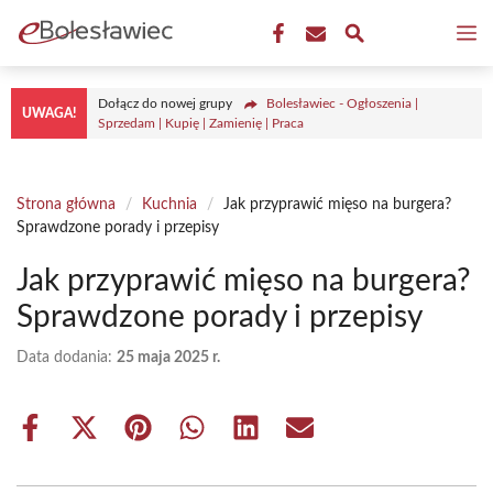
Przejdź
M
do
treści
Dołącz do nowej grupy
Bolesławiec - Ogłoszenia |
UWAGA!
Sprzedam | Kupię | Zamienię | Praca
Strona główna
/
Kuchnia
/
Jak przyprawić mięso na burgera?
Sprawdzone porady i przepisy
Jak przyprawić mięso na burgera?
Sprawdzone porady i przepisy
Data dodania:
25 maja 2025 r.
Share
Share
Share
Share
Share
Share
on
on
on
on
on
on
Facebook
X
Pinterest
WhatsApp
LinkedIn
Email
(Twitter)