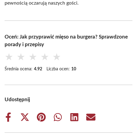
pewnością oczarują naszych gości.
Oceń: Jak przyprawić mięso na burgera? Sprawdzone
porady i przepisy
★
★
★
★
★
Średnia ocena:
4.92
Liczba ocen:
10
Udostępnij
Share
Share
Share
Share
Share
Share
on
on
on
on
on
on
Facebook
X
Pinterest
WhatsApp
LinkedIn
Email
(Twitter)