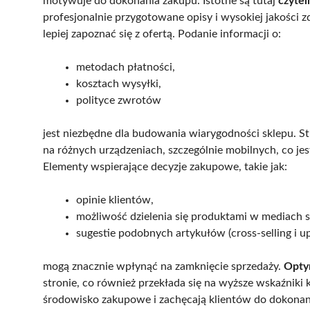
motywuje do dokonania zakupu. Istotne są tutaj
czytel
profesjonalnie przygotowane opisy i wysokiej jakości
lepiej zapoznać się z ofertą. Podanie informacji o:
metodach płatności,
kosztach wysyłki,
polityce zwrotów
jest niezbędne dla budowania wiarygodności sklepu. 
na różnych urządzeniach, szczególnie mobilnych, co je
Elementy wspierające decyzje zakupowe, takie jak:
opinie klientów,
możliwość dzielenia się produktami w mediach 
sugestie podobnych artykułów (cross-selling i up
mogą znacznie wpłynąć na zamknięcie sprzedaży.
Opty
stronie, co również przekłada się na wyższe wskaźniki 
środowisko zakupowe i zachęcają klientów do dokonan