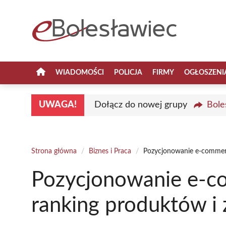
Przejdź
do
treści
WIADOMOŚCI
POLICJA
FIRMY
OGŁOSZENI
UWAGA!
Dołącz do nowej grupy
Bole
Strona główna
/
Biznes i Praca
/
Pozycjonowanie e-commerc
Pozycjonowanie e-c
ranking produktów i