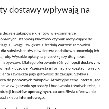
zty dostawy wpływają na
na decyzje zakupowe klientów w e-commerce.
tacjonarnych, stanowią kluczowy czynnik motywujący do
ciągają uwagę i zwiększają średnią wartość zamówień.
ki dla subskrybentów newslettera dodatkowo umacniają ich
rolę. Wysokie opłaty za przesyłkę czy długi czas
ch nabywców. Dlatego oferowanie różnych
opcji dostawy
, w
 jest kluczowe. Przejrzysta informacja o kosztach wysyłki
ienta i zwiększa jego gotowość do zakupu. Szybka i
hęca do ponownych zakupów. Atrakcyjne ceny, interesujące
e w zwiększaniu sprzedaży i budowaniu trwałych relacji z
edukcji
kosztów operacyjnych
, co umożliwia oferowanie
ci sklepu internetowego.