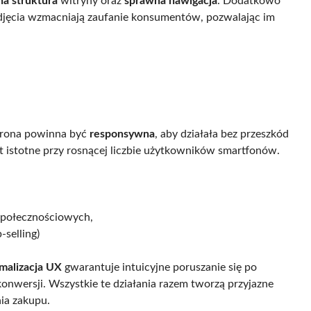
na struktura
witryny oraz
sprawna nawigacja
. Dodatkowo
 zdjęcia wzmacniają zaufanie konsumentów, pozwalając im
Strona powinna być
responsywna
, aby działała bez przeszkód
st istotne przy rosnącej liczbie użytkowników smartfonów.
społecznościowych,
-selling)
malizacja UX
gwarantuje intuicyjne poruszanie się po
konwersji. Wszystkie te działania razem tworzą przyjazne
ia zakupu.