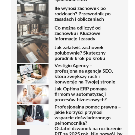
Ile wynosi zachowek po
rodzicach? Przewodnik po
zasadach i obliczeniach
Co można odliczyć od
zachowku? Kluczowe
informacje i zasady
Jak załatwić zachowek
polubownie? Skuteczny
poradnik krok po kroku
Vestigio Agency –
profesjonalna agencja SEO,
która zwiększy ruch i
konwersje na Twojej stronie
Jak Optima ERP pomaga
firmom w automatyzacji
procesów biznesowych?
Profesjonalna pomoc prawna –
jakie korzyści przynosi
wsparcie doświadczonego
pełnomocnika?
Ostatni dzwonek na rozliczenie
PIT za 2025 rok. Nie pozwól, by