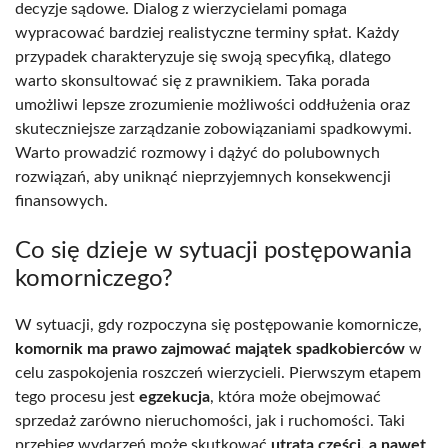
decyzje sądowe. Dialog z wierzycielami pomaga
wypracować bardziej realistyczne terminy spłat. Każdy
przypadek charakteryzuje się swoją specyfiką, dlatego
warto skonsultować się z prawnikiem. Taka porada
umożliwi lepsze zrozumienie możliwości oddłużenia oraz
skuteczniejsze zarządzanie zobowiązaniami spadkowymi.
Warto prowadzić rozmowy i dążyć do polubownych
rozwiązań, aby uniknąć nieprzyjemnych konsekwencji
finansowych.
Co się dzieje w sytuacji postępowania
komorniczego?
W sytuacji, gdy rozpoczyna się postępowanie komornicze,
komornik ma prawo zajmować majątek spadkobierców
w
celu zaspokojenia roszczeń wierzycieli. Pierwszym etapem
tego procesu jest
egzekucja
, która może obejmować
sprzedaż zarówno nieruchomości, jak i ruchomości. Taki
przebieg wydarzeń może skutkować
utratą części, a nawet