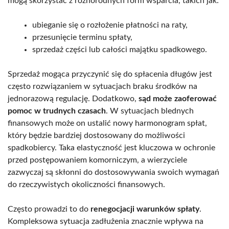
mogą skorzystać z różnorodnych form wsparcia, takich jak:
ubieganie się o rozłożenie płatności na raty,
przesunięcie terminu spłaty,
sprzedaż części lub całości majątku spadkowego.
Sprzedaż mogąca przyczynić się do spłacenia długów jest
często rozwiązaniem w sytuacjach braku środków na
jednorazową regulację. Dodatkowo,
sąd może zaoferować
pomoc w trudnych czasach
. W sytuacjach blednych
finansowych może on ustalić nowy harmonogram spłat,
który będzie bardziej dostosowany do możliwości
spadkobiercy. Taka elastyczność jest kluczowa w ochronie
przed postępowaniem komorniczym, a wierzyciele
zazwyczaj są skłonni do dostosowywania swoich wymagań
do rzeczywistych okoliczności finansowych.
Często prowadzi to do
renegocjacji warunków spłaty
.
Kompleksowa sytuacja zadłużenia znacznie wpływa na