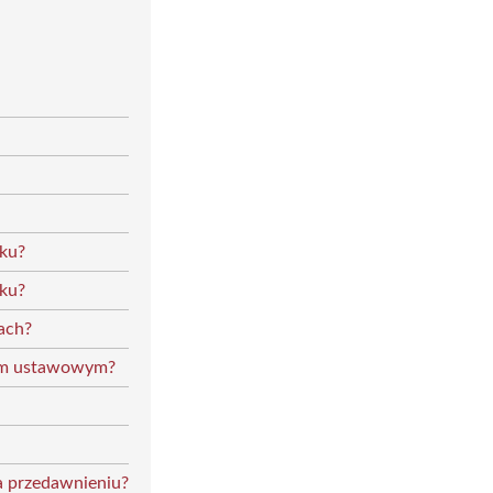
ku?
ku?
ach?
iem ustawowym?
ga przedawnieniu?