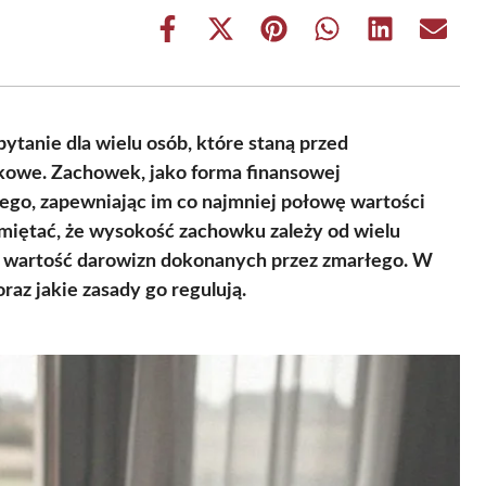
Share
Share
Share
Share
Share
Share
on
on
on
on
on
on
Facebook
X
Pinterest
WhatsApp
LinkedIn
Email
(Twitter)
ytanie dla wielu osób, które staną przed
dkowe. Zachowek, jako forma finansowej
łego, zapewniając im co najmniej połowę wartości
miętać, że wysokość zachowku zależy od wielu
az wartość darowizn dokonanych przez zmarłego. W
raz jakie zasady go regulują.