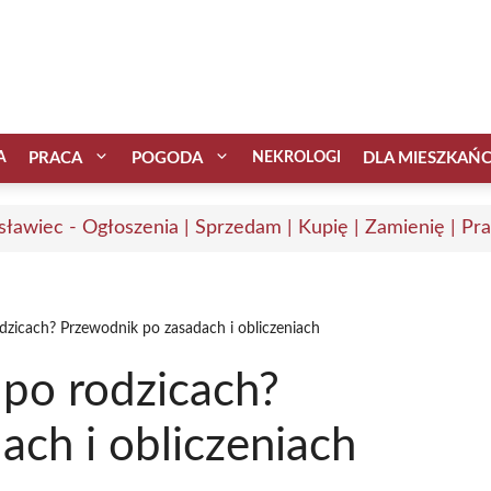
A
PRACA
POGODA
NEKROLOGI
DLA MIESZKAŃ
sławiec - Ogłoszenia | Sprzedam | Kupię | Zamienię | Pr
dzicach? Przewodnik po zasadach i obliczeniach
 po rodzicach?
ch i obliczeniach