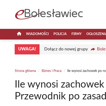
Przejdź
do
treści
WIADOMOŚCI
POLICJA
FIRMY
OGŁOSZENI
UWAGA!
Dołącz do nowej grupy
Bole
Strona główna
/
Biznes i Praca
/
Ile wynosi zachowek po ro
Ile wynosi zachowek
Przewodnik po zasada