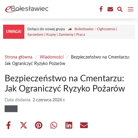
Przejdź
M
do
treści
Dołącz do nowej grupy
Bolesławiec - Ogłoszenia |
UWAGA!
Sprzedam | Kupię | Zamienię | Praca
Strona główna
/
Wiadomości
/
Bezpieczeństwo na Cmentarzu:
Jak Ograniczyć Ryzyko Pożarów
Bezpieczeństwo na Cmentarzu:
Jak Ograniczyć Ryzyko Pożarów
Data dodania:
2 czerwca 2026 r.
Share
Share
Share
Share
Share
Share
on
on
on
on
on
on
Facebook
X
Pinterest
WhatsApp
LinkedIn
Email