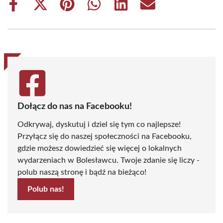
Share
Share
Share
Share
Share
Share
on
on
on
on
on
on
Facebook
X
Pinterest
WhatsApp
LinkedIn
Email
(Twitter)
Dołącz do nas na Facebooku!
Odkrywaj, dyskutuj i dziel się tym co najlepsze!
Przyłącz się do naszej społeczności na Facebooku,
gdzie możesz dowiedzieć się więcej o lokalnych
wydarzeniach w Bolesławcu. Twoje zdanie się liczy -
polub naszą stronę i bądź na bieżąco!
Polub nas!