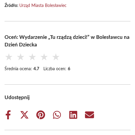
Źródło:
Urząd Miasta Bolesławiec
Oceń: Wydarzenie „Tu rządzą dzieci!” w Bolesławcu na
Dzień Dziecka
★
★
★
★
★
Średnia ocena:
4.7
Liczba ocen:
6
Udostępnij
Share
Share
Share
Share
Share
Share
on
on
on
on
on
on
Facebook
X
Pinterest
WhatsApp
LinkedIn
Email
(Twitter)