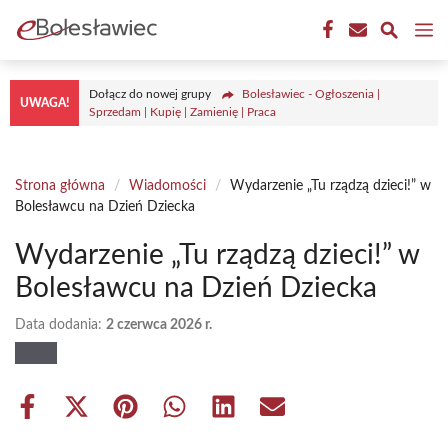
Przejdź
M
do
treści
Dołącz do nowej grupy
Bolesławiec - Ogłoszenia |
UWAGA!
Sprzedam | Kupię | Zamienię | Praca
Strona główna
/
Wiadomości
/
Wydarzenie „Tu rządzą dzieci!” w
Bolesławcu na Dzień Dziecka
Wydarzenie „Tu rządzą dzieci!” w
Bolesławcu na Dzień Dziecka
Data dodania:
2 czerwca 2026 r.
Share
Share
Share
Share
Share
Share
on
on
on
on
on
on
Facebook
X
Pinterest
WhatsApp
LinkedIn
Email