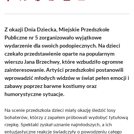
on
on
on
on
on
on
Facebook
X
Pinterest
WhatsApp
LinkedIn
Email
(Twitter)
Z okazji Dnia Dziecka, Miejskie Przedszkole
Publiczne nr 5 zorganizowało wyjątkowe
wydarzenie dla swoich podopiecznych. Na dzieci
czekało przedstawienie oparte na popularnym
wierszu Jana Brzechwy, które wzbudziło ogromne
zainteresowanie. Artyści przedszkolni postanowili
wprowadzić młodych widzów w świat pełen emocji i
zabawy poprzez barwne kostiumy oraz
humorystyczne sytuacje.
Na scenie przedszkola dzieci miały okazję śledzić losy
bohaterów, którzy z zapałem próbowali wydobyć tytułową
rzepkę. Spektakl zyskał uznanie najmłodszych, a ich
entuzjastyczne reakcje świadczyły o powodzeniu całego