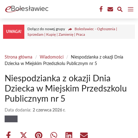
Przejdź
M
do
treści
Dołącz do nowej grupy
Bolesławiec - Ogłoszenia |
UWAGA!
Sprzedam | Kupię | Zamienię | Praca
Strona główna
/
Wiadomości
/
Niespodzianka z okazji Dnia
Dziecka w Miejskim Przedszkolu Publicznym nr 5
Niespodzianka z okazji Dnia
Dziecka w Miejskim Przedszkolu
Publicznym nr 5
Data dodania:
2 czerwca 2026 r.
Share
Share
Share
Share
Share
Share