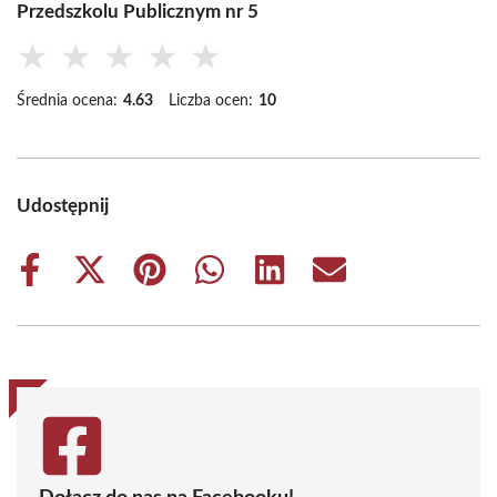
Przedszkolu Publicznym nr 5
★
★
★
★
★
Średnia ocena:
4.63
Liczba ocen:
10
Udostępnij
Share
Share
Share
Share
Share
Share
on
on
on
on
on
on
Facebook
X
Pinterest
WhatsApp
LinkedIn
Email
(Twitter)